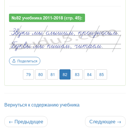
№82 учебника 2011-2018 (стр. 45):
Поделиться
79
80
81
82
83
84
85
Вернуться к содержанию учебника
←
Предыдущее
Следующее
→