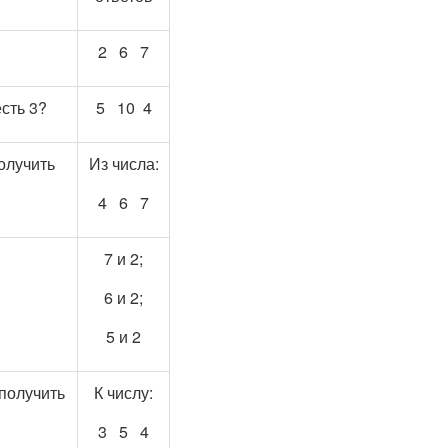
2 6 7
есть 3?
5 10 4
получить
Из числа:
4 6 7
7 и 2;
6 и 2;
5 и 2
 получить
К числу:
3 5 4