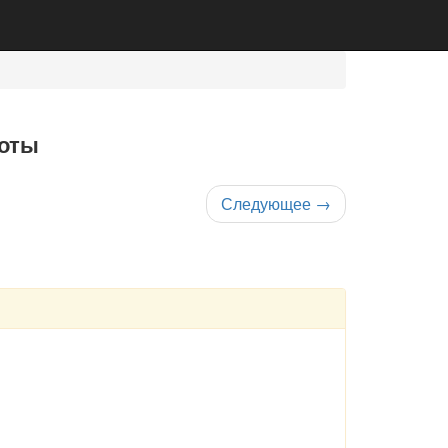
боты
Следующее
→