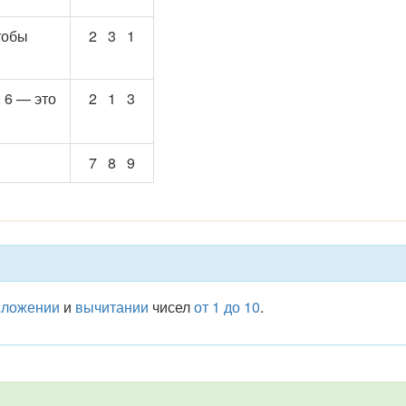
тобы
2 3 1
 6 — это
2 1 3
7 8 9
сложении
и
вычитании
чисел
от 1 до 10
.