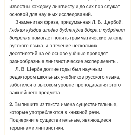
известны каждому лингвисту и до сих пор служат
основой для научных исследований.
Знаменитая фраза, придуманная Л. В. Щербой,
Гло́кая ку́здра ште́ко будлану́ла бо́кра и кудря́чит
бокрёнка
помогает понять грамматические законы
русского языка, и в течение нескольких
десятилетий на её основе учёные проводят
разнообразные лингвистические эксперименты.
Л. В. Щерба долгие годы был научным
редактором школьных учебников русского языка,
заботился о высоком уровне преподавания этого
важнейшего предмета.
2.
Выпишите из текста имена существительные,
которые употребляются в книжной речи.
Подчеркните существительные, являющиеся
терминами лингвистики.