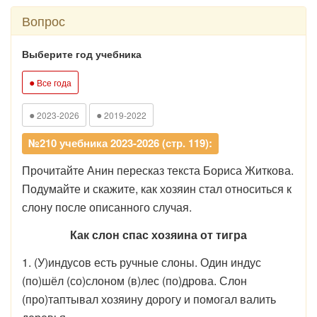
Вопрос
Выберите год учебника
●
Все года
●
●
2023-2026
2019-2022
№210 учебника 2023-2026 (стр. 119):
Прочитайте Анин пересказ текста Бориса Житкова.
Подумайте и скажите, как хозяин стал относиться к
слону после описанного случая.
Как слон спас хозяина от тигра
1. (У)индусов есть ручные слоны. Один индус
(по)шёл (со)слоном (в)лес (по)дрова. Слон
(про)таптывал хозяину дорогу и помогал валить