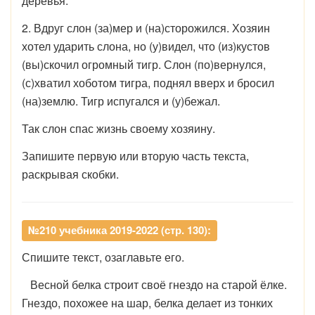
деревья.
2. Вдруг слон (за)мер и (на)сторожился. Хозяин
хотел ударить слона, но (у)видел, что (из)кустов
(вы)скочил огромный тигр. Слон (по)вернулся,
(с)хватил хоботом тигра, поднял вверх и бросил
(на)землю. Тигр испугался и (у)бежал.
Так слон спас жизнь своему хозяину.
Запишите первую или вторую часть текста,
раскрывая скобки.
№210 учебника 2019-2022 (стр. 130):
Спишите текст, озаглавьте его.
Весной белка строит своё гнездо на старой ёлке.
Гнездо, похожее на шар, белка делает из тонких